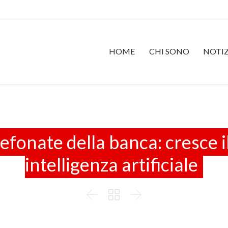
HOME
CHI SONO
NOTIZ
efonate della banca: cresce il
intelligenza artificiale


