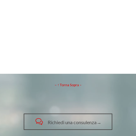
– ↑ Torna Sopra –

Richiedi una consulenza→