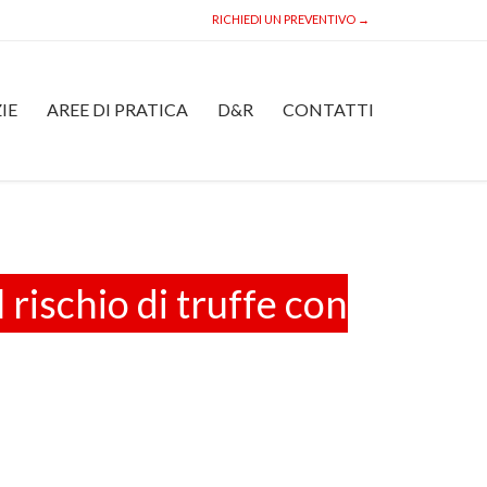
RICHIEDI UN PREVENTIVO →
Skip
IE
AREE DI PRATICA
D&R
CONTATTI
to
content
 rischio di truffe con