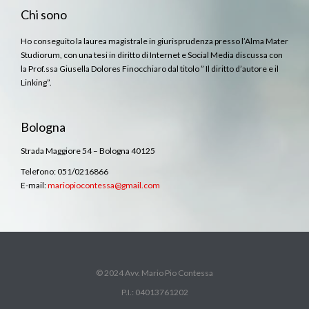
Chi sono
Ho conseguito la laurea magistrale in giurisprudenza presso l’Alma Mater
Studiorum, con una tesi in diritto di Internet e Social Media discussa con
la Prof.ssa Giusella Dolores Finocchiaro dal titolo ” Il diritto d’autore e il
Linking”.
Bologna
Strada Maggiore 54 – Bologna 40125
Telefono: 051/0216866
E-mail:
mariopiocontessa@gmail.com
© 2024 Avv. Mario Pio Contessa
P.I.: 04013761202