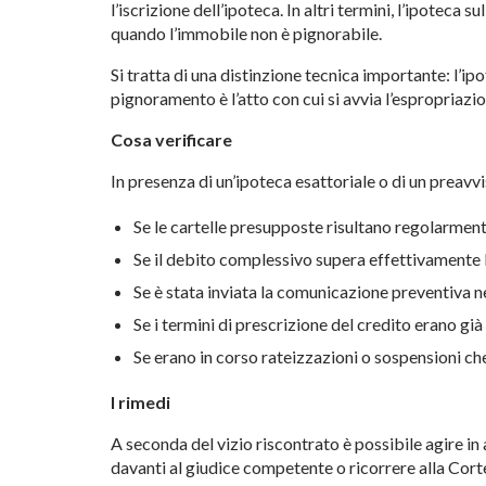
l’iscrizione dell’ipoteca. In altri
termini, l’ipoteca su
quando
l’immobile non è pignorabile.
Si
tratta di una distinzione tecnica
importante: l’ip
pignoramento è
l’atto con cui si avvia
l’espropriazio
Cosa verificare
In presenza di
un’ipoteca esattoriale o di un
preavvi
Se le
cartelle presupposte risultano
regolarment
Se il
debito complessivo supera
effettivamente l
Se è stata inviata la
comunicazione preventiva n
Se i
termini di prescrizione del
credito erano già
Se
erano in corso rateizzazioni o
sospensioni c
I rimedi
A seconda del vizio
riscontrato è possibile agire in
davanti al giudice
competente o ricorrere alla Cor