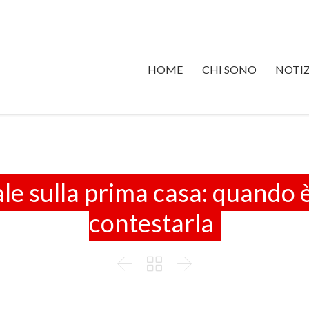
HOME
CHI SONO
NOTIZ
ale sulla prima casa: quando 
contestarla


