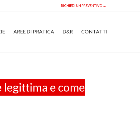
RICHIEDI UN PREVENTIVO →
Skip
IE
AREE DI PRATICA
D&R
CONTATTI
to
content
è legittima e come