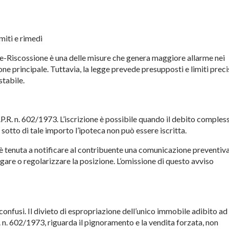
imiti e rimedi
e-Riscossione è
una delle misure che genera
maggiore allarme nei
one principale. Tuttavia, la
legge prevede presupposti
e limiti precis
stabile.
D.P.R. n. 602/1973.
L’iscrizione è possibile quando il
debito comples
i sotto di tale importo l’ipoteca
non può essere iscritta.
è tenuta a
notificare al contribuente una
comunicazione preventiva
agare o regolarizzare la
posizione. L’omissione di questo
avviso
onfusi. Il divieto di
espropriazione dell’unico immobile
adibito ad
.
n. 602/1973, riguarda il
pignoramento e la vendita forzata, non