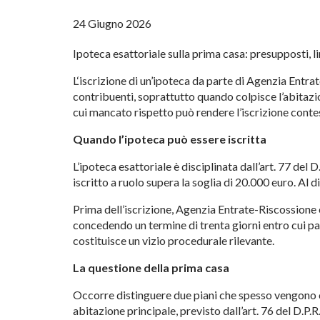
24 Giugno 2026
Ipoteca esattoriale
sulla prima casa: presupposti,
l
L
‘iscrizione di un’ipoteca da parte di
Agenzia Entrat
contribuenti,
soprattutto quando colpisce
l’abitazi
cui
mancato rispetto può rendere
l’iscrizione conte
Quando l’ipoteca può essere iscritta
L’ipoteca esattoriale è disciplinata
dall’art. 77 del 
iscritto a ruolo
supera la soglia di 20.000 euro.
Al d
Prima
dell’iscrizione, Agenzia
Entrate-Riscossione 
concedendo un
termine di trenta giorni entro
cui p
costituisce un vizio
procedurale rilevante.
La questione della prima casa
Occor
re distinguere due piani che spesso
vengono c
abitazione principale,
previsto dall’art. 76 del D.P.R