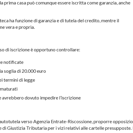
lla prima casa
può comunque essere iscritta
come garanzia, anche
oteca ha
funzione di garanzia e di tutela del
credito, mentre il
ne vera e propria.
so di iscrizione è
opportuno controllare:
e notificate
a soglia di
20.000 euro
ei
termini di legge
 maturati
he avrebbero dovuto
impedire l’iscrizione
autotutela verso Agenzia
Entrate-Riscossione, proporre
opposizi
te
di Giustizia Tributaria per i
vizi relativi alle cartelle
presupposte. 