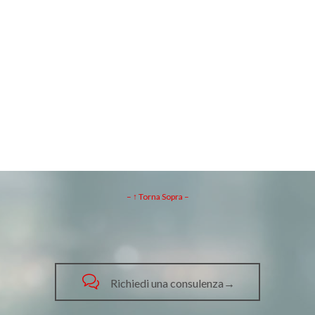
– ↑ Torna Sopra –

Richiedi una consulenza→