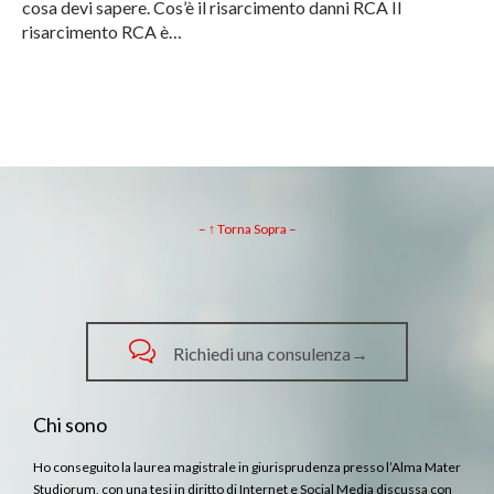
cosa devi sapere. Cos’è il risarcimento danni RCA Il
risarcimento RCA è…
– ↑ Torna Sopra –

Richiedi una consulenza→
Chi sono
Ho conseguito la laurea magistrale in giurisprudenza presso l’Alma Mater
Studiorum, con una tesi in diritto di Internet e Social Media discussa con