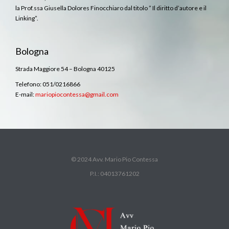
la Prof.ssa Giusella Dolores Finocchiaro dal titolo ” Il diritto d’autore e il
Linking”.
Bologna
Strada Maggiore 54 – Bologna 40125
Telefono: 051/0216866
E-mail:
mariopiocontessa@gmail.com
© 2024 Avv. Mario Pio Contessa
P.I.: 04013761202