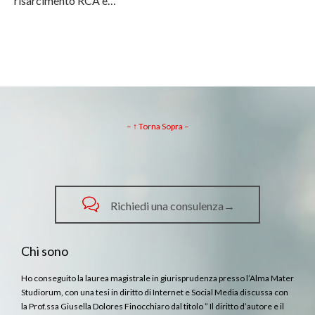
risarcimento RCA è…
– ↑ Torna Sopra –

Richiedi una consulenza→
Chi sono
Ho conseguito la laurea magistrale in giurisprudenza presso l’Alma Mater
Studiorum, con una tesi in diritto di Internet e Social Media discussa con
la Prof.ssa Giusella Dolores Finocchiaro dal titolo ” Il diritto d’autore e il