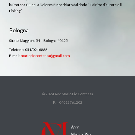
la Prof.ssa Giusella Dolores Finocchiaro dal titolo ” Il diritto d’autore e il
Linking”.
Bologna
Strada Maggiore 54 – Bologna 40125
Telefono: 051/0216866
E-mail:
mariopiocontessa@gmail.com
© 2024 Avv. Mario Pio Contessa
P.I.: 04013761202