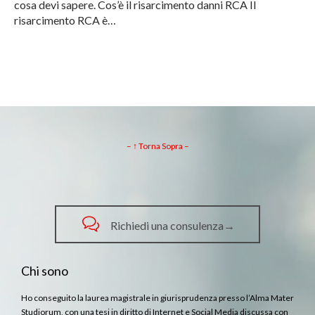
cosa devi sapere. Cos’è il risarcimento danni RCA Il
risarcimento RCA è…
– ↑ Torna Sopra –

Richiedi una consulenza→
Chi sono
Ho conseguito la laurea magistrale in giurisprudenza presso l’Alma Mater
Studiorum, con una tesi in diritto di Internet e Social Media discussa con