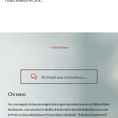
risarcimento RCA è…
– ↑ Torna Sopra –

Richiedi una consulenza→
Chi sono
Ho conseguito la laurea magistrale in giurisprudenza presso l’Alma Mater
Studiorum, con una tesi in diritto di Internet e Social Media discussa con
la Prof.ssa Giusella Dolores Finocchiaro dal titolo ” Il diritto d’autore e il