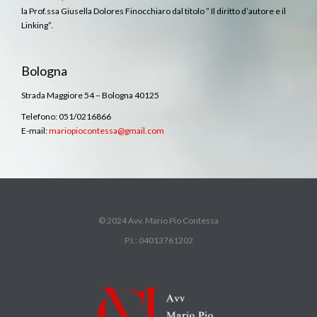
la Prof.ssa Giusella Dolores Finocchiaro dal titolo ” Il diritto d’autore e il
Linking”.
Bologna
Strada Maggiore 54 – Bologna 40125
Telefono: 051/0216866
E-mail:
mariopiocontessa@gmail.com
© 2024 Avv. Mario Pio Contessa
P.I.: 04013761202