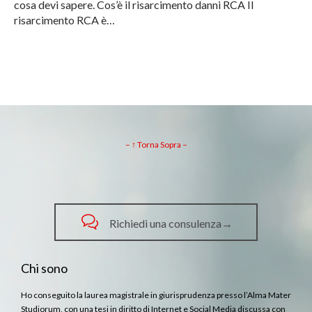
cosa devi sapere. Cos’è il risarcimento danni RCA Il
risarcimento RCA è…
– ↑ Torna Sopra –

Richiedi una consulenza→
Chi sono
Ho conseguito la laurea magistrale in giurisprudenza presso l’Alma Mater
Studiorum, con una tesi in diritto di Internet e Social Media discussa con