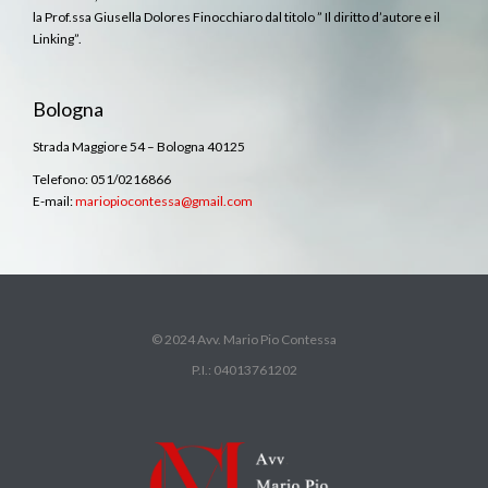
la Prof.ssa Giusella Dolores Finocchiaro dal titolo ” Il diritto d’autore e il
Linking”.
Bologna
Strada Maggiore 54 – Bologna 40125
Telefono: 051/0216866
E-mail:
mariopiocontessa@gmail.com
© 2024 Avv. Mario Pio Contessa
P.I.: 04013761202