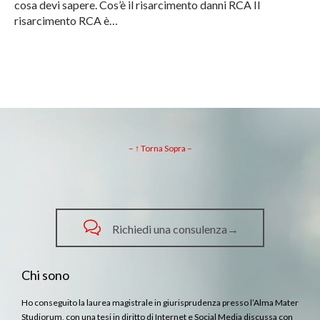
cosa devi sapere. Cos’è il risarcimento danni RCA Il
risarcimento RCA è…
– ↑ Torna Sopra –

Richiedi una consulenza→
Chi sono
Ho conseguito la laurea magistrale in giurisprudenza presso l’Alma Mater
Studiorum, con una tesi in diritto di Internet e Social Media discussa con