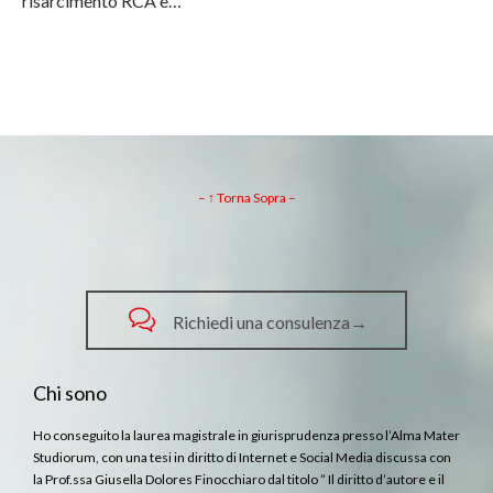
risarcimento RCA è…
– ↑ Torna Sopra –

Richiedi una consulenza→
Chi sono
Ho conseguito la laurea magistrale in giurisprudenza presso l’Alma Mater
Studiorum, con una tesi in diritto di Internet e Social Media discussa con
la Prof.ssa Giusella Dolores Finocchiaro dal titolo ” Il diritto d’autore e il