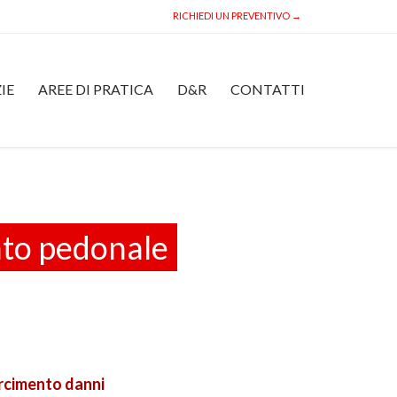
RICHIEDI UN PREVENTIVO →
Skip
IE
AREE DI PRATICA
D&R
CONTATTI
to
content
nto pedonale
arcimento danni