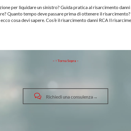
ione per liquidare un sinistro? Guida pratica al risarcimento danni
are? Quanto tempo deve passare prima di ottenere il risarcimento?
, ecco cosa devi sapere. Cos’è il risarcimento danni RCA Il risarc
– ↑ Torna Sopra –

Richiedi una consulenza→