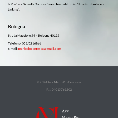
la Prof.ssa Giusella Dolores Finocchiaro dal titolo ” Il diritto d’autore e il
Linking”.
Bologna
Strada Maggiore 54 – Bologna 40125
Telefono: 051/0216866
E-mail:
mariopiocontessa@gmail.com
© 2024 Avv. Mario Pio Contessa
P.I.: 04013761202