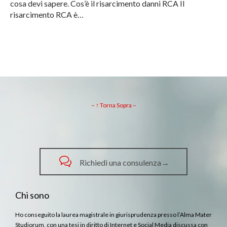
cosa devi sapere. Cos’è il risarcimento danni RCA Il
risarcimento RCA è…
– ↑ Torna Sopra –

Richiedi una consulenza→
Chi sono
Ho conseguito la laurea magistrale in giurisprudenza presso l’Alma Mater
Studiorum, con una tesi in diritto di Internet e Social Media discussa con