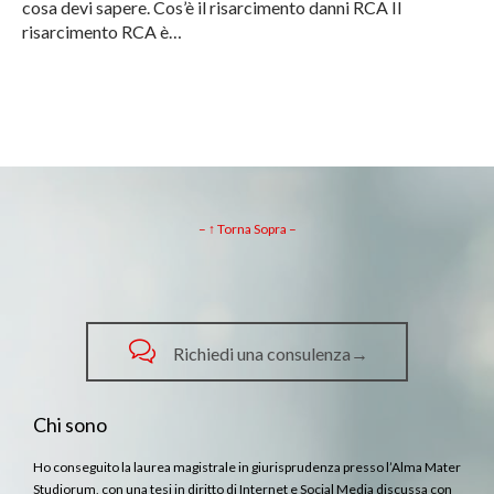
cosa devi sapere. Cos’è il risarcimento danni RCA Il
risarcimento RCA è…
– ↑ Torna Sopra –

Richiedi una consulenza→
Chi sono
Ho conseguito la laurea magistrale in giurisprudenza presso l’Alma Mater
Studiorum, con una tesi in diritto di Internet e Social Media discussa con