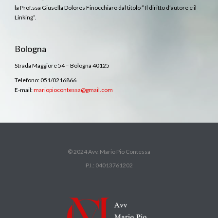
la Prof.ssa Giusella Dolores Finocchiaro dal titolo ” Il diritto d’autore e il
Linking”.
Bologna
Strada Maggiore 54 – Bologna 40125
Telefono: 051/0216866
E-mail:
mariopiocontessa@gmail.com
© 2024 Avv. Mario Pio Contessa
P.I.: 04013761202