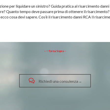
ione per liquidare un sinistro? Guida pratica al risarcimento danni
are? Quanto tempo deve passare prima di ottenere il risarcimento?
, ecco cosa devi sapere. Cos’è il risarcimento danni RCA Il risarc
– ↑ Torna Sopra –

Richiedi una consulenza→