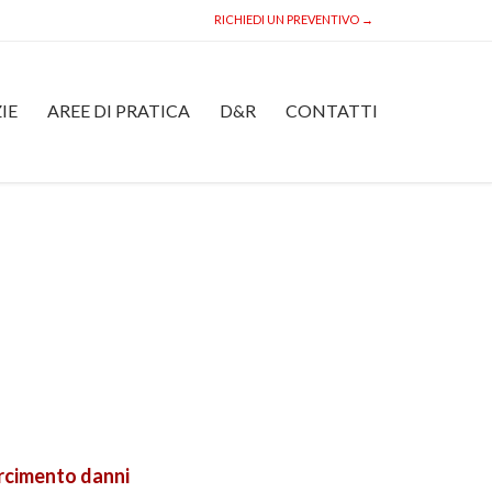
RICHIEDI UN PREVENTIVO →
Skip
IE
AREE DI PRATICA
D&R
CONTATTI
to
content
arcimento danni