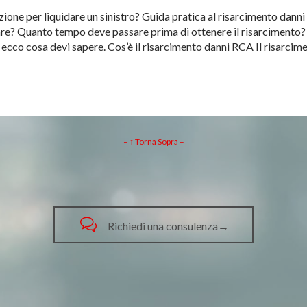
ione per liquidare un sinistro? Guida pratica al risarcimento danni
are? Quanto tempo deve passare prima di ottenere il risarcimento?
, ecco cosa devi sapere. Cos’è il risarcimento danni RCA Il risarc
– ↑ Torna Sopra –

Richiedi una consulenza→