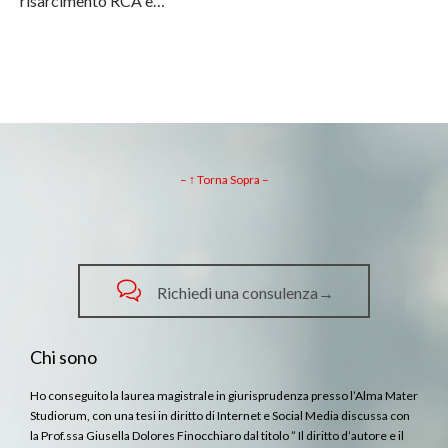
risarcimento RCA è…
– ↑ Torna Sopra –

Richiedi una consulenza→
Chi sono
Ho conseguito la laurea magistrale in giurisprudenza presso l’Alma Mater
Studiorum, con una tesi in diritto di Internet e Social Media discussa con
la Prof.ssa Giusella Dolores Finocchiaro dal titolo ” Il diritto d’autore e il