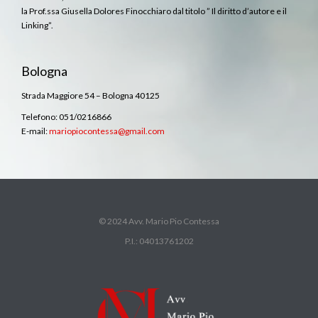
la Prof.ssa Giusella Dolores Finocchiaro dal titolo ” Il diritto d’autore e il
Linking”.
Bologna
Strada Maggiore 54 – Bologna 40125
Telefono: 051/0216866
E-mail:
mariopiocontessa@gmail.com
© 2024 Avv. Mario Pio Contessa
P.I.: 04013761202