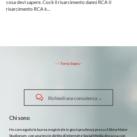
cosa devi sapere. Cos’è il risarcimento danni RCA Il
risarcimento RCA è…
– ↑ Torna Sopra –

Richiedi una consulenza→
Chi sono
Ho conseguito la laurea magistrale in giurisprudenza presso l’Alma Mater
Studiorum, con una tesi in diritto di Internet e Social Media discussa con