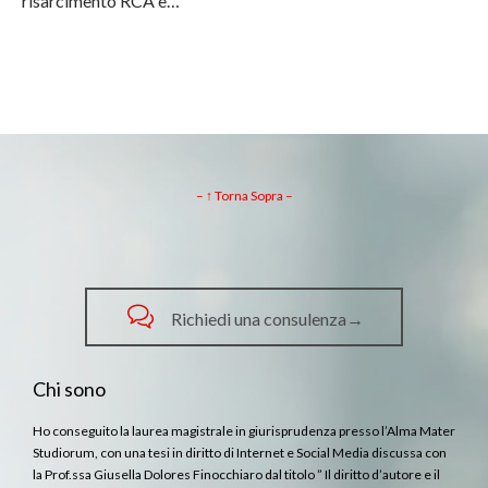
risarcimento RCA è…
– ↑ Torna Sopra –

Richiedi una consulenza→
Chi sono
Ho conseguito la laurea magistrale in giurisprudenza presso l’Alma Mater
Studiorum, con una tesi in diritto di Internet e Social Media discussa con
la Prof.ssa Giusella Dolores Finocchiaro dal titolo ” Il diritto d’autore e il