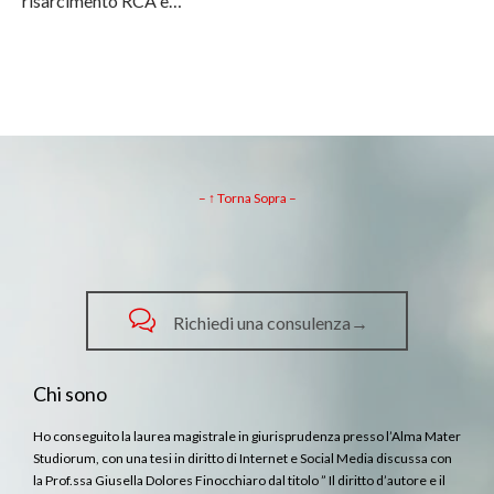
risarcimento RCA è…
– ↑ Torna Sopra –

Richiedi una consulenza→
Chi sono
Ho conseguito la laurea magistrale in giurisprudenza presso l’Alma Mater
Studiorum, con una tesi in diritto di Internet e Social Media discussa con
la Prof.ssa Giusella Dolores Finocchiaro dal titolo ” Il diritto d’autore e il