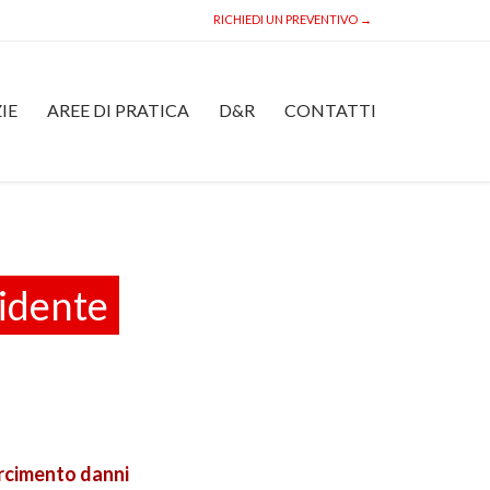
RICHIEDI UN PREVENTIVO →
Skip
IE
AREE DI PRATICA
D&R
CONTATTI
to
content
cidente
arcimento danni