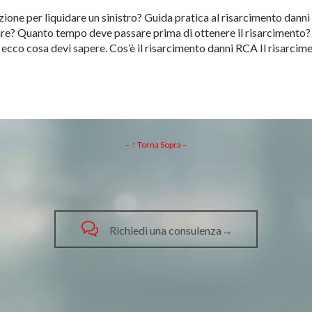
ione per liquidare un sinistro? Guida pratica al risarcimento danni
are? Quanto tempo deve passare prima di ottenere il risarcimento?
, ecco cosa devi sapere. Cos’è il risarcimento danni RCA Il risarc
– ↑ Torna Sopra –

Richiedi una consulenza→