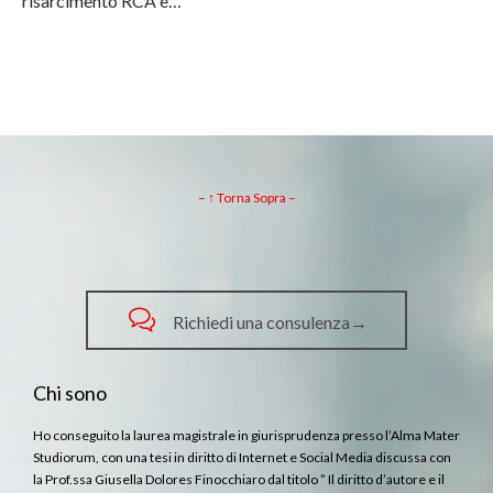
risarcimento RCA è…
– ↑ Torna Sopra –

Richiedi una consulenza→
Chi sono
Ho conseguito la laurea magistrale in giurisprudenza presso l’Alma Mater
Studiorum, con una tesi in diritto di Internet e Social Media discussa con
la Prof.ssa Giusella Dolores Finocchiaro dal titolo ” Il diritto d’autore e il