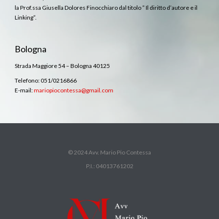
la Prof.ssa Giusella Dolores Finocchiaro dal titolo ” Il diritto d’autore e il
Linking”.
Bologna
Strada Maggiore 54 – Bologna 40125
Telefono: 051/0216866
E-mail:
mariopiocontessa@gmail.com
© 2024 Avv. Mario Pio Contessa
P.I.: 04013761202