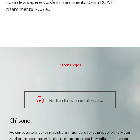
cosa devi sapere. Cos’è il risarcimento danni RCA Il
risarcimento RCA è…
– ↑ Torna Sopra –

Richiedi una consulenza→
Chi sono
Ho conseguito la laurea magistrale in giurisprudenza presso l’Alma Mater
Studiorum, con una tesi in diritto di Internet e Social Media discussa con